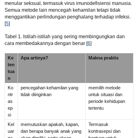
menular seksual, termasuk virus imunodefisiensi manusia.
Semua metode lain mencegah kehamilan tetapi tidak
menggantikan perlindungan penghalang terhadap infeksi.
[
5
]
Tabel 1. Istilah-istilah yang sering membingungkan dan
cara membedakannya dengan benar [
6
]
Ke
Apa artinya?
Makna praktis
ten
tua
n
Ko
pencegahan kehamilan yang
memilih metode
ntr
tidak diinginkan
untuk situasi dan
as
periode kehidupan
ep
tertentu
si
Kel
memutuskan apakah, kapan,
Termasuk
uar
dan berapa banyak anak yang
kontrasepsi dan
ga
akan dimiliki, serta akses
bantuan untuk