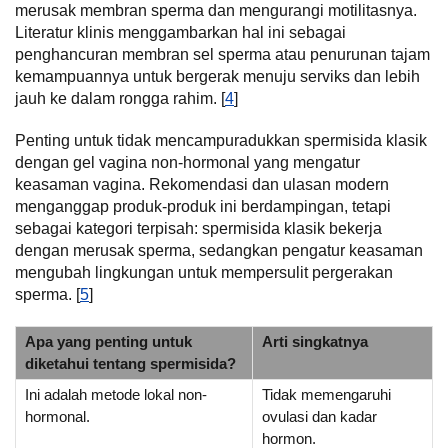
merusak membran sperma dan mengurangi motilitasnya.
Literatur klinis menggambarkan hal ini sebagai
penghancuran membran sel sperma atau penurunan tajam
kemampuannya untuk bergerak menuju serviks dan lebih
jauh ke dalam rongga rahim. [
4
]
Penting untuk tidak mencampuradukkan spermisida klasik
dengan gel vagina non-hormonal yang mengatur
keasaman vagina. Rekomendasi dan ulasan modern
menganggap produk-produk ini berdampingan, tetapi
sebagai kategori terpisah: spermisida klasik bekerja
dengan merusak sperma, sedangkan pengatur keasaman
mengubah lingkungan untuk mempersulit pergerakan
sperma. [
5
]
Apa yang penting untuk
Arti singkatnya
diketahui tentang spermisida?
Ini adalah metode lokal non-
Tidak memengaruhi
hormonal.
ovulasi dan kadar
hormon.