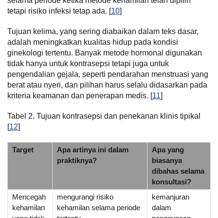
selama periode ketika metode kehamilan telah dipilih
tetapi risiko infeksi tetap ada. [
10
]
Tujuan kelima, yang sering diabaikan dalam teks dasar,
adalah meningkatkan kualitas hidup pada kondisi
ginekologi tertentu. Banyak metode hormonal digunakan
tidak hanya untuk kontrasepsi tetapi juga untuk
pengendalian gejala, seperti pendarahan menstruasi yang
berat atau nyeri, dan pilihan harus selalu didasarkan pada
kriteria keamanan dan penerapan medis. [
11
]
Tabel 2. Tujuan kontrasepsi dan penekanan klinis tipikal
[
12
]
Target
Apa artinya ini dalam
Apa yang
praktiknya?
biasanya
dibahas selama
konsultasi?
Mencegah
mengurangi risiko
kemanjuran
kehamilan
kehamilan selama periode
dalam