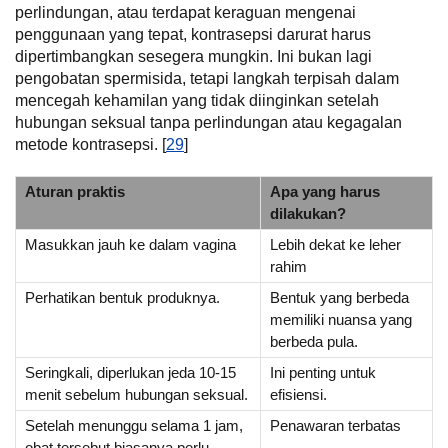
perlindungan, atau terdapat keraguan mengenai
penggunaan yang tepat, kontrasepsi darurat harus
dipertimbangkan sesegera mungkin. Ini bukan lagi
pengobatan spermisida, tetapi langkah terpisah dalam
mencegah kehamilan yang tidak diinginkan setelah
hubungan seksual tanpa perlindungan atau kegagalan
metode kontrasepsi. [
29
]
Aturan praktis
Apa yang harus
dilakukan?
Masukkan jauh ke dalam vagina
Lebih dekat ke leher
rahim
Perhatikan bentuk produknya.
Bentuk yang berbeda
memiliki nuansa yang
berbeda pula.
Seringkali, diperlukan jeda 10-15
Ini penting untuk
menit sebelum hubungan seksual.
efisiensi.
Setelah menunggu selama 1 jam,
Penawaran terbatas
obat tersebut biasanya perlu