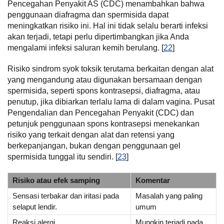
Pencegahan Penyakit AS (CDC) menambahkan bahwa
penggunaan diafragma dan spermisida dapat
meningkatkan risiko ini. Hal ini tidak selalu berarti infeksi
akan terjadi, tetapi perlu dipertimbangkan jika Anda
mengalami infeksi saluran kemih berulang. [
22
]
Risiko sindrom syok toksik terutama berkaitan dengan alat
yang mengandung atau digunakan bersamaan dengan
spermisida, seperti spons kontrasepsi, diafragma, atau
penutup, jika dibiarkan terlalu lama di dalam vagina. Pusat
Pengendalian dan Pencegahan Penyakit (CDC) dan
petunjuk penggunaan spons kontrasepsi menekankan
risiko yang terkait dengan alat dan retensi yang
berkepanjangan, bukan dengan penggunaan gel
spermisida tunggal itu sendiri. [
23
]
Risiko atau efek samping
Komentar
Sensasi terbakar dan iritasi pada
Masalah yang paling
selaput lendir.
umum
Reaksi alergi
Mungkin terjadi pada