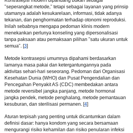
Kontrasepsi modern dipandang bukan sebagai
"seperangkat metode," tetapi sebagai layanan yang prinsip
utamanya adalah kesukarelaan, informasi, tidak adanya
tekanan, dan penghormatan terhadap otonomi reproduksi.
Inilah sebabnya mengapa pedoman klinis modern
menekankan perlunya konseling yang dipersonalisasi
tanpa paksaan atau pemaksaan pilihan "satu ukuran untuk
semua". [
3
]
Metode kontrasepsi umumnya dipahami berdasarkan
lamanya masa pakai dan ketergantungannya pada
aktivitas sehari-hari seseorang. Pedoman dari Organisasi
Kesehatan Dunia (WHO) dan Pusat Pengendalian dan
Pencegahan Penyakit AS (CDC) membedakan antara
metode reversibel jangka panjang, metode hormonal
jangka pendek, metode penghalang, metode pemantauan
kesuburan, dan sterilisasi permanen. [
4
]
Aturan terpisah yang penting untuk dicantumkan dalam
definisi dasar: hanya kondom yang secara bersamaan
mengurangi risiko kehamilan dan risiko penularan infeksi