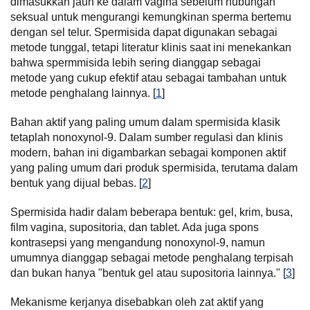
dimasukkan jauh ke dalam vagina sebelum hubungan
seksual untuk mengurangi kemungkinan sperma bertemu
dengan sel telur. Spermisida dapat digunakan sebagai
metode tunggal, tetapi literatur klinis saat ini menekankan
bahwa spermmisida lebih sering dianggap sebagai
metode yang cukup efektif atau sebagai tambahan untuk
metode penghalang lainnya. [
1
]
Bahan aktif yang paling umum dalam spermisida klasik
tetaplah nonoxynol-9. Dalam sumber regulasi dan klinis
modern, bahan ini digambarkan sebagai komponen aktif
yang paling umum dari produk spermisida, terutama dalam
bentuk yang dijual bebas. [
2
]
Spermisida hadir dalam beberapa bentuk: gel, krim, busa,
film vagina, supositoria, dan tablet. Ada juga spons
kontrasepsi yang mengandung nonoxynol-9, namun
umumnya dianggap sebagai metode penghalang terpisah
dan bukan hanya "bentuk gel atau supositoria lainnya." [
3
]
Mekanisme kerjanya disebabkan oleh zat aktif yang