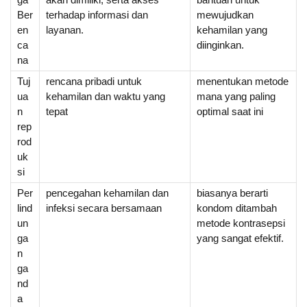
Ber
terhadap informasi dan
mewujudkan
en
layanan.
kehamilan yang
ca
diinginkan.
na
Tuj
rencana pribadi untuk
menentukan metode
ua
kehamilan dan waktu yang
mana yang paling
n
tepat
optimal saat ini
rep
rod
uk
si
Per
pencegahan kehamilan dan
biasanya berarti
lind
infeksi secara bersamaan
kondom ditambah
un
metode kontrasepsi
ga
yang sangat efektif.
n
ga
nd
a