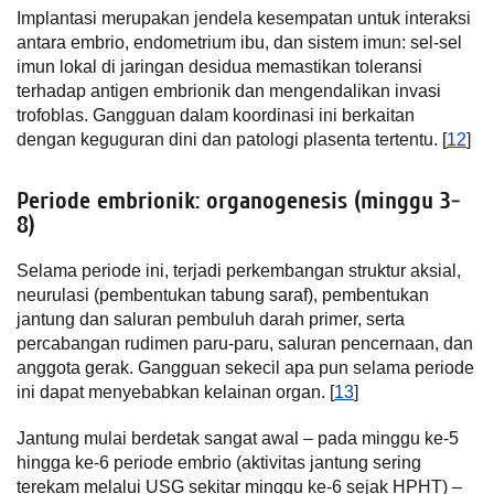
Implantasi merupakan jendela kesempatan untuk interaksi
antara embrio, endometrium ibu, dan sistem imun: sel-sel
imun lokal di jaringan desidua memastikan toleransi
terhadap antigen embrionik dan mengendalikan invasi
trofoblas. Gangguan dalam koordinasi ini berkaitan
dengan keguguran dini dan patologi plasenta tertentu. [
12
]
Periode embrionik: organogenesis (minggu 3-
8)
Selama periode ini, terjadi perkembangan struktur aksial,
neurulasi (pembentukan tabung saraf), pembentukan
jantung dan saluran pembuluh darah primer, serta
percabangan rudimen paru-paru, saluran pencernaan, dan
anggota gerak. Gangguan sekecil apa pun selama periode
ini dapat menyebabkan kelainan organ. [
13
]
Jantung mulai berdetak sangat awal – pada minggu ke-5
hingga ke-6 periode embrio (aktivitas jantung sering
terekam melalui USG sekitar minggu ke-6 sejak HPHT) –