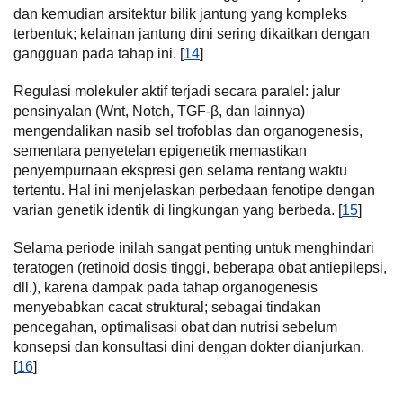
dan kemudian arsitektur bilik jantung yang kompleks
terbentuk; kelainan jantung dini sering dikaitkan dengan
gangguan pada tahap ini. [
14
]
Regulasi molekuler aktif terjadi secara paralel: jalur
pensinyalan (Wnt, Notch, TGF-β, dan lainnya)
mengendalikan nasib sel trofoblas dan organogenesis,
sementara penyetelan epigenetik memastikan
penyempurnaan ekspresi gen selama rentang waktu
tertentu. Hal ini menjelaskan perbedaan fenotipe dengan
varian genetik identik di lingkungan yang berbeda. [
15
]
Selama periode inilah sangat penting untuk menghindari
teratogen (retinoid dosis tinggi, beberapa obat antiepilepsi,
dll.), karena dampak pada tahap organogenesis
menyebabkan cacat struktural; sebagai tindakan
pencegahan, optimalisasi obat dan nutrisi sebelum
konsepsi dan konsultasi dini dengan dokter dianjurkan.
[
16
]