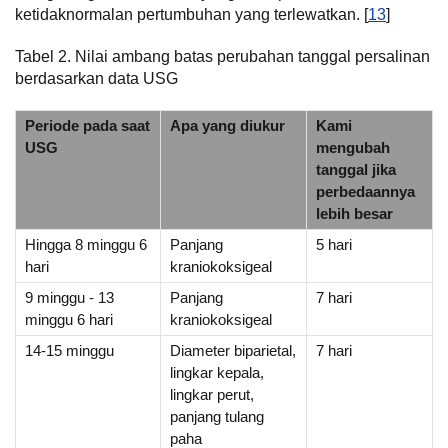
ketidaknormalan pertumbuhan yang terlewatkan. [
13
]
Tabel 2. Nilai ambang batas perubahan tanggal persalinan
berdasarkan data USG
Periode pada saat
Apa yang diukur
Kami
USG
mengubah
tanggal jika
perbedaannya
lebih besar
Hingga 8 minggu 6
Panjang
5 hari
hari
kraniokoksigeal
9 minggu - 13
Panjang
7 hari
minggu 6 hari
kraniokoksigeal
14-15 minggu
Diameter biparietal,
7 hari
lingkar kepala,
lingkar perut,
panjang tulang
paha