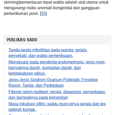
skrining/pemantauan tepat waktu adalah alat utama untuk
mengurangi risiko anomali kongenital dan gangguan
pertumbuhan janin. [
55
]
PUBLIKASI BARU
Tanda-tanda infertilitas pada wanita: gejala,
penyebab, dan waktu pemeriksaan.
Menstruasi pada penderita endometriosis: jenis nyeri,
banyaknya darah, gumpalan darah, dan
ketidakaturan siklus.
Jenis-Jenis Sindrom Ovarium Polikistik: Fenotipe
Resmi, Tanda, dan Perbedaan
Fibroid rahim multipel: gejala, diagnosis, pengobatan,
dan dampaknya pada kehamilan
Masa inkubasi sifilis: waktu munculnya gejala dan tes
setelah kontak.