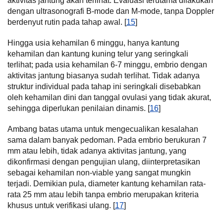
aktivitas jantung akan terlihat. Evaluasi terutama dilakukan
dengan ultrasonografi B-mode dan M-mode, tanpa Doppler
berdenyut rutin pada tahap awal. [
15
]
Hingga usia kehamilan 6 minggu, hanya kantung
kehamilan dan kantung kuning telur yang seringkali
terlihat; pada usia kehamilan 6-7 minggu, embrio dengan
aktivitas jantung biasanya sudah terlihat. Tidak adanya
struktur individual pada tahap ini seringkali disebabkan
oleh kehamilan dini dan tanggal ovulasi yang tidak akurat,
sehingga diperlukan penilaian dinamis. [
16
]
Ambang batas utama untuk mengecualikan kesalahan
sama dalam banyak pedoman. Pada embrio berukuran 7
mm atau lebih, tidak adanya aktivitas jantung, yang
dikonfirmasi dengan pengujian ulang, diinterpretasikan
sebagai kehamilan non-viable yang sangat mungkin
terjadi. Demikian pula, diameter kantung kehamilan rata-
rata 25 mm atau lebih tanpa embrio merupakan kriteria
khusus untuk verifikasi ulang. [
17
]