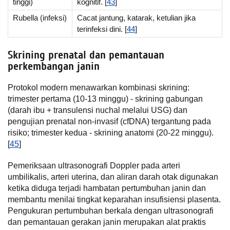
tinggi)
kognitif. [
43
]
Rubella (infeksi)
Cacat jantung, katarak, ketulian jika
terinfeksi dini. [
44
]
Skrining prenatal dan pemantauan
perkembangan janin
Protokol modern menawarkan kombinasi skrining:
trimester pertama (10-13 minggu) - skrining gabungan
(darah ibu + transulensi nuchal melalui USG) dan
pengujian prenatal non-invasif (cfDNA) tergantung pada
risiko; trimester kedua - skrining anatomi (20-22 minggu).
[
45
]
Pemeriksaan ultrasonografi Doppler pada arteri
umbilikalis, arteri uterina, dan aliran darah otak digunakan
ketika diduga terjadi hambatan pertumbuhan janin dan
membantu menilai tingkat keparahan insufisiensi plasenta.
Pengukuran pertumbuhan berkala dengan ultrasonografi
dan pemantauan gerakan janin merupakan alat praktis