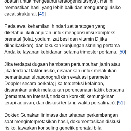
obatan untuk mengetahui teratogenisitasnya). Hal ini
memastikan hasil yang lebih baik dan mengurangi risiko
cacat struktural. [
49
]
Pada awal kehamilan: hindari zat teratogen yang
diketahui, ikuti anjuran untuk mengonsumsi kompleks
prenatal (folat, yodium, zat besi dan vitamin D jika
diindikasikan), dan lakukan kunjungan skrining pertama
Anda ke layanan kebidanan selama trimester pertama. [
50
]
Jika terdapat dugaan hambatan pertumbuhan janin atau
jika terdapat faktor risiko, disarankan untuk melakukan
pemantauan ultrasonografi dan evaluasi parameter
Doppler secara berkala; jika terdeteksi kelainan,
disarankan untuk melakukan perencanaan taktik bersama
(pemantauan intensif, tindakan korektif, kemungkinan
terapi adjuvan, dan diskusi tentang waktu persalinan). [
51
]
Dokter: Gunakan linimasa dan tahapan perkembangan
saat menginterpretasikan hasil, dokumentasikan diskusi
risiko, tawarkan konseling genetik prenatal bila