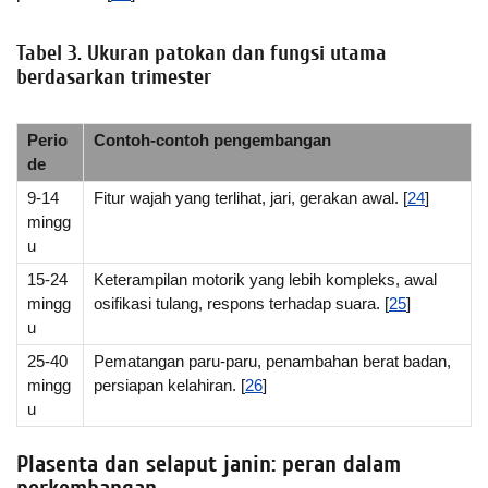
Tabel 3. Ukuran patokan dan fungsi utama
berdasarkan trimester
Perio
Contoh-contoh pengembangan
de
9-14
Fitur wajah yang terlihat, jari, gerakan awal. [
24
]
mingg
u
15-24
Keterampilan motorik yang lebih kompleks, awal
mingg
osifikasi tulang, respons terhadap suara. [
25
]
u
25-40
Pematangan paru-paru, penambahan berat badan,
mingg
persiapan kelahiran. [
26
]
u
Plasenta dan selaput janin: peran dalam