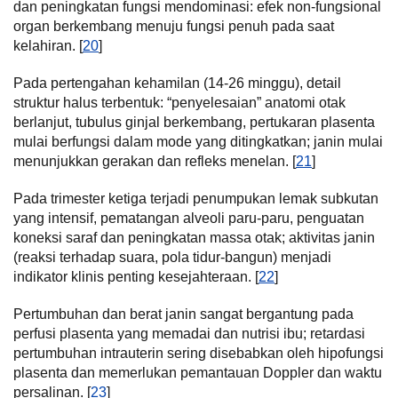
dan peningkatan fungsi mendominasi: efek non-fungsional
organ berkembang menuju fungsi penuh pada saat
kelahiran. [
20
]
Pada pertengahan kehamilan (14-26 minggu), detail
struktur halus terbentuk: “penyelesaian” anatomi otak
berlanjut, tubulus ginjal berkembang, pertukaran plasenta
mulai berfungsi dalam mode yang ditingkatkan; janin mulai
menunjukkan gerakan dan refleks menelan. [
21
]
Pada trimester ketiga terjadi penumpukan lemak subkutan
yang intensif, pematangan alveoli paru-paru, penguatan
koneksi saraf dan peningkatan massa otak; aktivitas janin
(reaksi terhadap suara, pola tidur-bangun) menjadi
indikator klinis penting kesejahteraan. [
22
]
Pertumbuhan dan berat janin sangat bergantung pada
perfusi plasenta yang memadai dan nutrisi ibu; retardasi
pertumbuhan intrauterin sering disebabkan oleh hipofungsi
plasenta dan memerlukan pemantauan Doppler dan waktu
persalinan. [
23
]