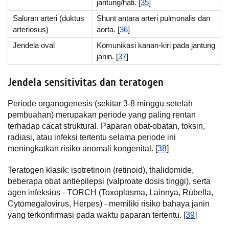
jantung/hati. [
35
]
Saluran arteri (duktus
Shunt antara arteri pulmonalis dan
arteriosus)
aorta. [
36
]
Jendela oval
Komunikasi kanan-kiri pada jantung
janin. [
37
]
Jendela sensitivitas dan teratogen
Periode organogenesis (sekitar 3-8 minggu setelah
pembuahan) merupakan periode yang paling rentan
terhadap cacat struktural. Paparan obat-obatan, toksin,
radiasi, atau infeksi tertentu selama periode ini
meningkatkan risiko anomali kongenital. [
38
]
Teratogen klasik: isotretinoin (retinoid), thalidomide,
beberapa obat antiepilepsi (valproate dosis tinggi), serta
agen infeksius - TORCH (Toxoplasma, Lainnya, Rubella,
Cytomegalovirus, Herpes) - memiliki risiko bahaya janin
yang terkonfirmasi pada waktu paparan tertentu. [
39
]