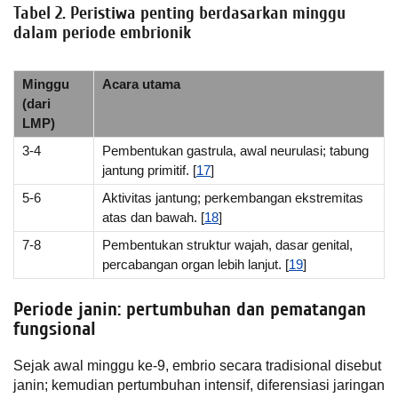
Tabel 2. Peristiwa penting berdasarkan minggu
dalam periode embrionik
Minggu
Acara utama
(dari
LMP)
3-4
Pembentukan gastrula, awal neurulasi; tabung
jantung primitif. [
17
]
5-6
Aktivitas jantung; perkembangan ekstremitas
atas dan bawah. [
18
]
7-8
Pembentukan struktur wajah, dasar genital,
percabangan organ lebih lanjut. [
19
]
Periode janin: pertumbuhan dan pematangan
fungsional
Sejak awal minggu ke-9, embrio secara tradisional disebut
janin; kemudian pertumbuhan intensif, diferensiasi jaringan