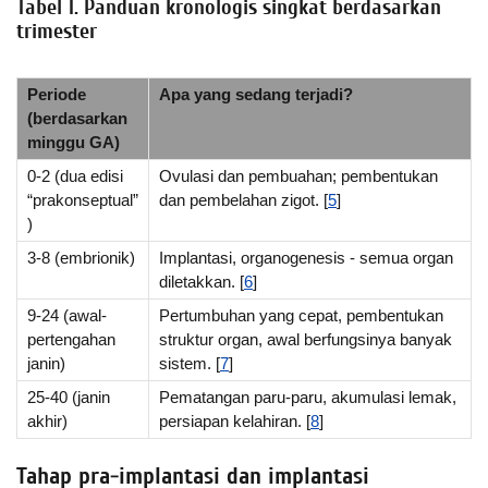
Tabel 1. Panduan kronologis singkat berdasarkan
trimester
Periode
Apa yang sedang terjadi?
(berdasarkan
minggu GA)
0-2 (dua edisi
Ovulasi dan pembuahan; pembentukan
“prakonseptual”
dan pembelahan zigot. [
5
]
)
3-8 (embrionik)
Implantasi, organogenesis - semua organ
diletakkan. [
6
]
9-24 (awal-
Pertumbuhan yang cepat, pembentukan
pertengahan
struktur organ, awal berfungsinya banyak
janin)
sistem. [
7
]
25-40 (janin
Pematangan paru-paru, akumulasi lemak,
akhir)
persiapan kelahiran. [
8
]
Tahap pra-implantasi dan implantasi