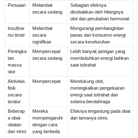
Penuaan
Melambat
Sebagian efeknya
secara sedang
disebabkan oleh hilangnya
otot dan perubahan hormonal.
Insufisie
Melambat
Mengurangi pembangkitan
nsi tiroid
secara
panas dan konsumsi energi
signifikan
secara keseluruhan
Peningka
Mempercepat
Lebih banyak jaringan yang
tan
secara sedang
membutuhkan energi bahkan
massa
saat istirahat
otot
Aktivitas
Mempercepat
Mendukung otot,
fisik
meningkatkan pengeluaran
secara
energi saat istirahat dan
teratur
selama berolahraga
Beberap
Mereka
Efeknya tergantung pada obat
a obat-
mempengaruhi
dan lamanya stres.
obatan
dengan cara
dan stres
yang berbeda