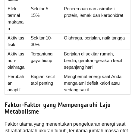
Efek
Sekitar 5-
Pencernaan dan asimilasi
termal
15%
protein, lemak dan karbohidrat
makana
n
Aktivitas
Sekitar 10-
Olahraga, berjalan, naik tangga
fisik
30%
Aktivitas
Tergantung
Berjalan di sekitar rumah,
non-
gaya hidup
berdiri, gerakan-gerakan kecil
olahraga
sepanjang hari
Perubah
Bagian kecil
Menghemat energi saat Anda
an
tapi penting
mengalami defisit kalori atau
adaptif
sedang sakit
Faktor-Faktor yang Mempengaruhi Laju
Metabolisme
Faktor utama yang menentukan pengeluaran energi saat
istirahat adalah ukuran tubuh, terutama jumlah massa otot.