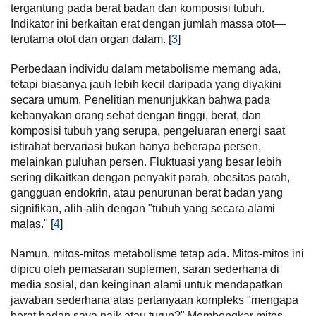
tergantung pada berat badan dan komposisi tubuh.
Indikator ini berkaitan erat dengan jumlah massa otot—
terutama otot dan organ dalam. [
3
]
Perbedaan individu dalam metabolisme memang ada,
tetapi biasanya jauh lebih kecil daripada yang diyakini
secara umum. Penelitian menunjukkan bahwa pada
kebanyakan orang sehat dengan tinggi, berat, dan
komposisi tubuh yang serupa, pengeluaran energi saat
istirahat bervariasi bukan hanya beberapa persen,
melainkan puluhan persen. Fluktuasi yang besar lebih
sering dikaitkan dengan penyakit parah, obesitas parah,
gangguan endokrin, atau penurunan berat badan yang
signifikan, alih-alih dengan "tubuh yang secara alami
malas." [
4
]
Namun, mitos-mitos metabolisme tetap ada. Mitos-mitos ini
dipicu oleh pemasaran suplemen, saran sederhana di
media sosial, dan keinginan alami untuk mendapatkan
jawaban sederhana atas pertanyaan kompleks "mengapa
berat badan saya naik atau turun?" Membongkar mitos-