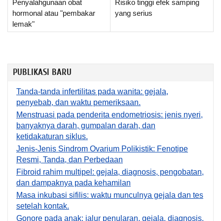
Penyalahgunaan obat
Risiko tinggi efek samping
hormonal atau "pembakar
yang serius
lemak"
PUBLIKASI BARU
Tanda-tanda infertilitas pada wanita: gejala,
penyebab, dan waktu pemeriksaan.
Menstruasi pada penderita endometriosis: jenis nyeri,
banyaknya darah, gumpalan darah, dan
ketidakaturan siklus.
Jenis-Jenis Sindrom Ovarium Polikistik: Fenotipe
Resmi, Tanda, dan Perbedaan
Fibroid rahim multipel: gejala, diagnosis, pengobatan,
dan dampaknya pada kehamilan
Masa inkubasi sifilis: waktu munculnya gejala dan tes
setelah kontak.
Gonore pada anak: jalur penularan, gejala, diagnosis,