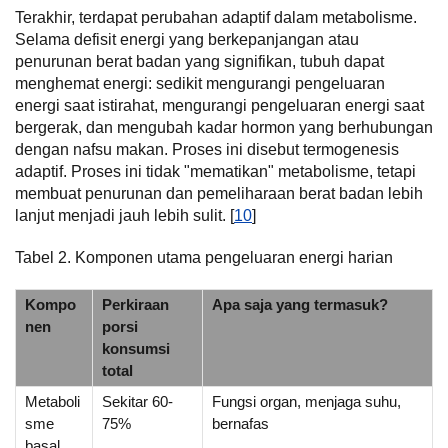
Terakhir, terdapat perubahan adaptif dalam metabolisme.
Selama defisit energi yang berkepanjangan atau
penurunan berat badan yang signifikan, tubuh dapat
menghemat energi: sedikit mengurangi pengeluaran
energi saat istirahat, mengurangi pengeluaran energi saat
bergerak, dan mengubah kadar hormon yang berhubungan
dengan nafsu makan. Proses ini disebut termogenesis
adaptif. Proses ini tidak "mematikan" metabolisme, tetapi
membuat penurunan dan pemeliharaan berat badan lebih
lanjut menjadi jauh lebih sulit. [
10
]
Tabel 2. Komponen utama pengeluaran energi harian
Kompo
Perkiraan
Apa saja yang termasuk?
nen
porsi
konsumsi
total
Metaboli
Sekitar 60-
Fungsi organ, menjaga suhu,
sme
75%
bernafas
basal