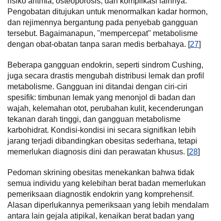
risiko aritmia, osteoporosis, dan komplikasi lainnya.
Pengobatan ditujukan untuk menormalkan kadar hormon,
dan rejimennya bergantung pada penyebab gangguan
tersebut. Bagaimanapun, "mempercepat" metabolisme
dengan obat-obatan tanpa saran medis berbahaya. [
27
]
Beberapa gangguan endokrin, seperti sindrom Cushing,
juga secara drastis mengubah distribusi lemak dan profil
metabolisme. Gangguan ini ditandai dengan ciri-ciri
spesifik: timbunan lemak yang menonjol di badan dan
wajah, kelemahan otot, perubahan kulit, kecenderungan
tekanan darah tinggi, dan gangguan metabolisme
karbohidrat. Kondisi-kondisi ini secara signifikan lebih
jarang terjadi dibandingkan obesitas sederhana, tetapi
memerlukan diagnosis dini dan perawatan khusus. [
28
]
Pedoman skrining obesitas menekankan bahwa tidak
semua individu yang kelebihan berat badan memerlukan
pemeriksaan diagnostik endokrin yang komprehensif.
Alasan diperlukannya pemeriksaan yang lebih mendalam
antara lain gejala atipikal, kenaikan berat badan yang