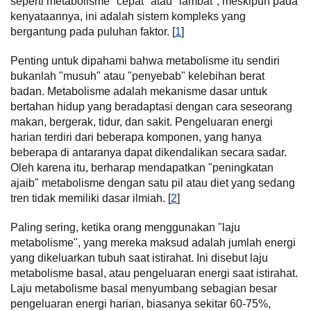
seperti metabolisme "cepat" atau "lambat", meskipun pada
kenyataannya, ini adalah sistem kompleks yang
bergantung pada puluhan faktor. [
1
]
Penting untuk dipahami bahwa metabolisme itu sendiri
bukanlah "musuh" atau "penyebab" kelebihan berat
badan. Metabolisme adalah mekanisme dasar untuk
bertahan hidup yang beradaptasi dengan cara seseorang
makan, bergerak, tidur, dan sakit. Pengeluaran energi
harian terdiri dari beberapa komponen, yang hanya
beberapa di antaranya dapat dikendalikan secara sadar.
Oleh karena itu, berharap mendapatkan "peningkatan
ajaib" metabolisme dengan satu pil atau diet yang sedang
tren tidak memiliki dasar ilmiah. [
2
]
Paling sering, ketika orang menggunakan "laju
metabolisme", yang mereka maksud adalah jumlah energi
yang dikeluarkan tubuh saat istirahat. Ini disebut laju
metabolisme basal, atau pengeluaran energi saat istirahat.
Laju metabolisme basal menyumbang sebagian besar
pengeluaran energi harian, biasanya sekitar 60-75%,