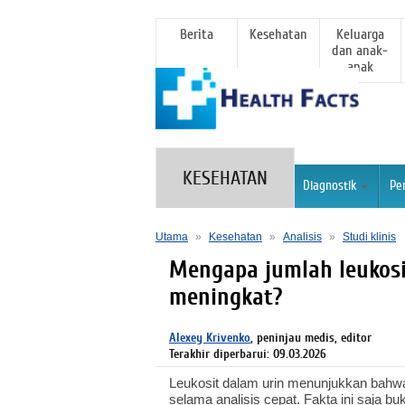
Berita
Kesehatan
Keluarga
dan anak-
anak
KESEHATAN
Diagnostik
Pe
Utama
»
Kesehatan
»
Analisis
»
Studi klinis
Mengapa jumlah leukosi
meningkat?
Alexey Krivenko
, peninjau medis, editor
Terakhir diperbarui: 09.03.2026
Leukosit dalam urin menunjukkan bahwa 
selama analisis cepat. Fakta ini saja b