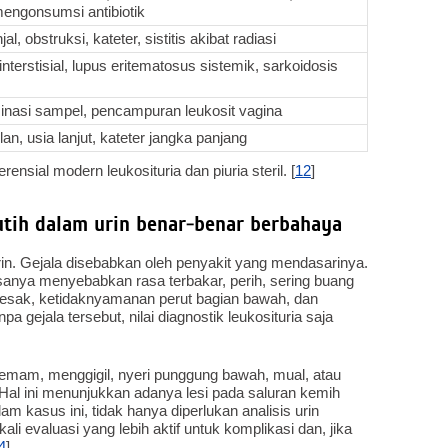
mengonsumsi antibiotik
jal, obstruksi, kateter, sistitis akibat radiasi
s interstisial, lupus eritematosus sistemik, sarkoidosis
inasi sampel, pencampuran leukosit vagina
an, usia lanjut, kateter jangka panjang
ensial modern leukosituria dan piuria steril. [
12
]
utih dalam urin benar-benar berbahaya
 urin. Gejala disebabkan oleh penyakit yang mendasarinya.
sanya menyebabkan rasa terbakar, perih, sering buang
endesak, ketidaknyamanan perut bagian bawah, dan
a gejala tersebut, nilai diagnostik leukosituria saja
demam, menggigil, nyeri punggung bawah, mual, atau
al ini menunjukkan adanya lesi pada saluran kemih
lam kasus ini, tidak hanya diperlukan analisis urin
kali evaluasi yang lebih aktif untuk komplikasi dan, jika
4
]