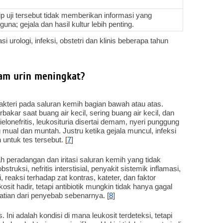
ip uji tersebut tidak memberikan informasi yang
guna; gejala dan hasil kultur lebih penting.
i urologi, infeksi, obstetri dan klinis beberapa tahun
am urin meningkat?
kteri pada saluran kemih bagian bawah atau atas.
rbakar saat buang air kecil, sering buang air kecil, dan
elonefritis, leukosituria disertai demam, nyeri punggung
mual dan muntah. Justru ketika gejala muncul, infeksi
untuk tes tersebut. [
7
]
peradangan dan iritasi saluran kemih yang tidak
obstruksi, nefritis interstisial, penyakit sistemik inflamasi,
reaksi terhadap zat kontras, kateter, dan faktor
kosit hadir, tetapi antibiotik mungkin tidak hanya gagal
tian dari penyebab sebenarnya. [
8
]
 Ini adalah kondisi di mana leukosit terdeteksi, tetapi