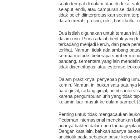
suatu tempat di dalam atau di dekat salur
selaput lendir, atau campuran sel dari sa
tidak boleh diinterpretasikan secara ter
darah merah, protein, nitrit, hasil kultu
Dua istilah digunakan untuk temuan ini.
dalam urin. Piuria adalah bentuk yang le
terkadang menjadi keruh, dan pada pe
terlihat. Namun, tidak ada ambang bata
semua metode: beberapa sumber mendefin
pandang, sementara yang lain mendefinis
tidak disentrifugasi atau esterase leukosit 
Dalam praktiknya, penyebab paling umum
kemih. Namun, ini bukan satu-satunya
batu ginjal, radang ginjal, nefritis inters
karena pengumpulan urin yang tidak tepa
kelamin luar masuk ke dalam sampel. [
Penting untuk tidak mengacaukan leukos
Pedoman internasional menekankan bahw
adanya bakteri dalam urin tanpa gejala 
Dengan kata lain, bahkan adanya bakteri
antibiotik pada sebagian besar kelompok