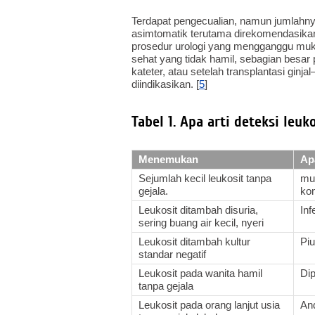
Terdapat pengecualian, namun jumlahnya
asimtomatik terutama direkomendasikan
prosedur urologi yang mengganggu muk
sehat yang tidak hamil, sebagian besar p
kateter, atau setelah transplantasi gin
diindikasikan. [
5
]
Tabel 1. Apa arti deteksi leuk
Menemukan
Ap
Sejumlah kecil leukosit tanpa
mu
gejala.
kon
Leukosit ditambah disuria,
Inf
sering buang air kecil, nyeri
Leukosit ditambah kultur
Piu
standar negatif
Leukosit pada wanita hamil
Dip
tanpa gejala
Leukosit pada orang lanjut usia
And