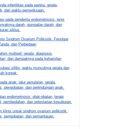
nda infertilitas pada wanita: gejala,
b, dan waktu pemeriksaan.
si pada penderita endometriosis: jenis
banyaknya darah, gumpalan darah, dan
turan siklus.
nis Sindrom Ovarium Polikistik: Fenotipe
Tanda, dan Perbedaan
rahim multipel: gejala, diagnosis,
tan, dan dampaknya pada kehamilan
ubasi sifilis: waktu munculnya gejala dan
lah kontak.
ada anak: jalur penularan, gejala,
s, pengobatan, dan perlindungan anak.
an endometriosis: obat-obatan, terapi
l, pembedahan, dan pelestarian kesuburan.
klinis untuk sindrom ovarium polikistik:
is, pengobatan, dan pemantauan.