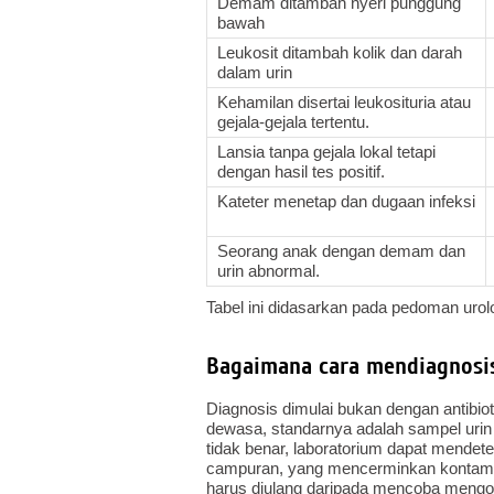
Demam ditambah nyeri punggung
bawah
Leukosit ditambah kolik dan darah
dalam urin
Kehamilan disertai leukosituria atau
gejala-gejala tertentu.
Lansia tanpa gejala lokal tetapi
dengan hasil tes positif.
Kateter menetap dan dugaan infeksi
Seorang anak dengan demam dan
urin abnormal.
Tabel ini didasarkan pada pedoman urologi,
Bagaimana cara mendiagnosis
Diagnosis dimulai bukan dengan antibiot
dewasa, standarnya adalah sampel urin
tidak benar, laboratorium dapat mendete
campuran, yang mencerminkan kontamina
harus diulang daripada mencoba mengob