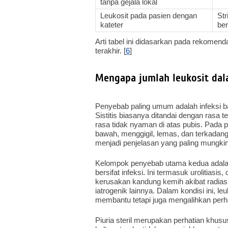
tanpa gejala lokal
Leukosit pada pasien dengan
Str
kateter
ber
Arti tabel ini didasarkan pada rekomendas
terakhir. [
6
]
Mengapa jumlah leukosit dal
Penyebab paling umum adalah infeksi ba
Sistitis biasanya ditandai dengan rasa te
rasa tidak nyaman di atas pubis. Pada pi
bawah, menggigil, lemas, dan terkadang 
menjadi penjelasan yang paling mungkin 
Kelompok penyebab utama kedua adalah 
bersifat infeksi. Ini termasuk urolitiasis, 
kerusakan kandung kemih akibat radiasi, 
iatrogenik lainnya. Dalam kondisi ini, leu
membantu tetapi juga mengalihkan perha
Piuria steril merupakan perhatian khusus.