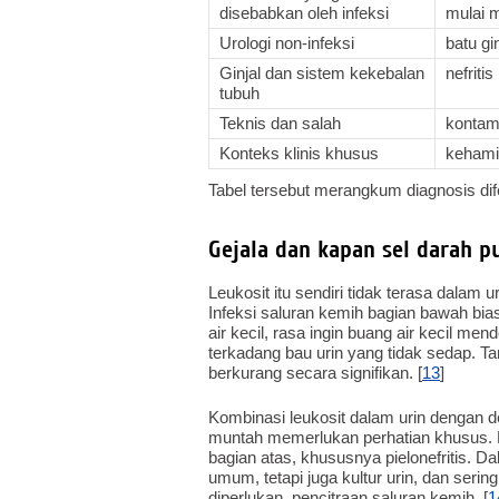
disebabkan oleh infeksi
mulai 
Urologi non-infeksi
batu gin
Ginjal dan sistem kekebalan
nefriti
tubuh
Teknis dan salah
kontam
Konteks klinis khusus
kehamil
Tabel tersebut merangkum diagnosis difer
Gejala dan kapan sel darah p
Leukosit itu sendiri tidak terasa dalam
Infeksi saluran kemih bagian bawah bia
air kecil, rasa ingin buang air kecil m
terkadang bau urin yang tidak sedap. Tanp
berkurang secara signifikan. [
13
]
Kombinasi leukosit dalam urin dengan 
muntah memerlukan perhatian khusus. H
bagian atas, khususnya pielonefritis. Da
umum, tetapi juga kultur urin, dan sering
diperlukan, pencitraan saluran kemih. [
1