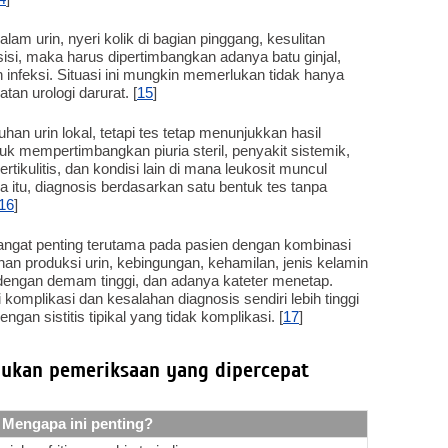
alam urin, nyeri kolik di bagian pinggang, kesulitan
u sisi, maka harus dipertimbangkan adanya batu ginjal,
n infeksi. Situasi ini mungkin memerlukan tidak hanya
tan urologi darurat. [
15
]
han urin lokal, tetapi tes tetap menunjukkan hasil
tuk mempertimbangkan piuria steril, penyakit sistemik,
vertikulitis, dan kondisi lain di mana leukosit muncul
 itu, diagnosis berdasarkan satu bentuk tes tanpa
16
]
angat penting terutama pada pasien dengan kombinasi
n produksi urin, kebingungan, kehamilan, jenis kelamin
k dengan demam tinggi, dan adanya kateter menetap.
komplikasi dan kesalahan diagnosis sendiri lebih tinggi
an sistitis tipikal yang tidak komplikasi. [
17
]
rlukan pemeriksaan yang dipercepat
Mengapa ini penting?