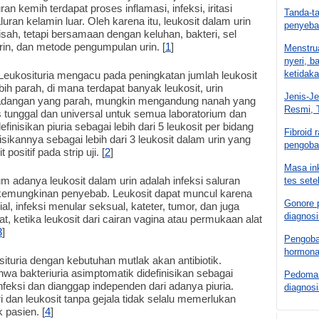
an kemih terdapat proses inflamasi, infeksi, iritasi
Tanda-ta
luran kelamin luar. Oleh karena itu, leukosit dalam urin
penyeba
pisah, tetapi bersamaan dengan keluhan, bakteri, sel
r urin, dan metode pengumpulan urin. [
1
]
Menstrua
nyeri, 
ketidaka
 Leukosituria mengacu pada peningkatan jumlah leukosit
bih parah, di mana terdapat banyak leukosit, urin
Jenis-Je
radangan yang parah, mungkin mengandung nanah yang
Resmi, 
s tunggal dan universal untuk semua laboratorium dan
isikan piuria sebagai lebih dari 5 leukosit per bidang
Fibroid 
ikannya sebagai lebih dari 3 leukosit dalam urin yang
pengoba
positif pada strip uji. [
2
]
Masa ink
 adanya leukosit dalam urin adalah infeksi saluran
tes sete
 kemungkinan penyebab. Leukosit dapat muncul karena
Gonore p
tisial, infeksi menular seksual, kateter, tumor, dan juga
diagnosi
t, ketika leukosit dari cairan vagina atau permukaan alat
3
]
Pengobat
hormona
ituria dengan kebutuhan mutlak akan antibiotik.
a bakteriuria asimptomatik didefinisikan sebagai
Pedoman 
infeksi dan dianggap independen dari adanya piuria.
diagnos
 dan leukosit tanpa gejala tidak selalu memerlukan
 pasien. [
4
]