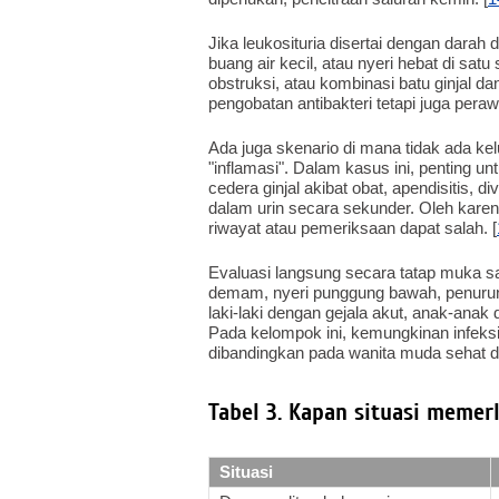
Jika leukosituria disertai dengan darah d
buang air kecil, atau nyeri hebat di sat
obstruksi, atau kombinasi batu ginjal da
pengobatan antibakteri tetapi juga perawa
Ada juga skenario di mana tidak ada kelu
"inflamasi". Dalam kasus ini, penting un
cedera ginjal akibat obat, apendisitis, di
dalam urin secara sekunder. Oleh karena
riwayat atau pemeriksaan dapat salah. [
Evaluasi langsung secara tatap muka s
demam, nyeri punggung bawah, penuruna
laki-laki dengan gejala akut, anak-ana
Pada kelompok ini, kemungkinan infeksi 
dibandingkan pada wanita muda sehat deng
Tabel 3. Kapan situasi meme
Situasi