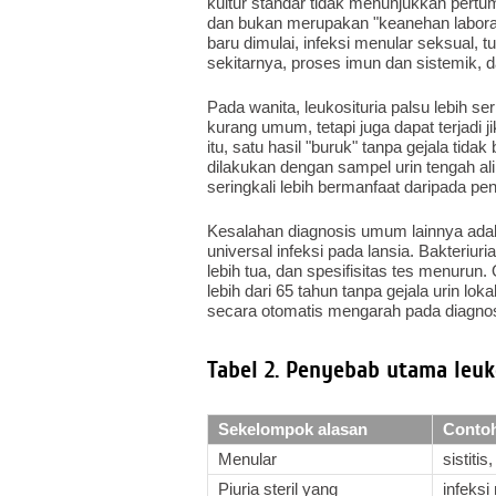
kultur standar tidak menunjukkan pertumb
dan bukan merupakan "keanehan laborat
baru dimulai, infeksi menular seksual, t
sekitarnya, proses imun dan sistemik, 
Pada wanita, leukosituria palsu lebih ser
kurang umum, tetapi juga dapat terjadi 
itu, satu hasil "buruk" tanpa gejala tida
dilakukan dengan sampel urin tengah al
seringkali lebih bermanfaat daripada pe
Kesalahan diagnosis umum lainnya adal
universal infeksi pada lansia. Bakteri
lebih tua, dan spesifisitas tes menurun.
lebih dari 65 tahun tanpa gejala urin lok
secara otomatis mengarah pada diagnosis
Tabel 2. Penyebab utama leuk
Sekelompok alasan
Conto
Menular
sistitis,
Piuria steril yang
infeksi