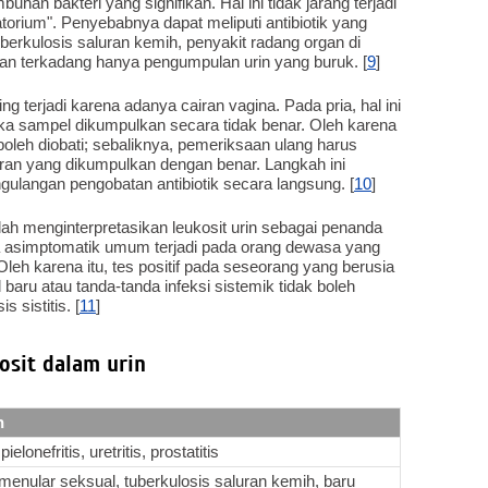
uhan bakteri yang signifikan. Hal ini tidak jarang terjadi
orium". Penyebabnya dapat meliputi antibiotik yang
uberkulosis saluran kemih, penyakit radang organ di
dan terkadang hanya pengumpulan urin yang buruk. [
9
]
ing terjadi karena adanya cairan vagina. Pada pria, hal ini
jika sampel dikumpulkan secara tidak benar. Oleh karena
k boleh diobati; sebaliknya, pemeriksaan ulang harus
iran yang dikumpulkan dengan benar. Langkah ini
ngulangan pengobatan antibiotik secara langsung. [
10
]
ah menginterpretasikan leukosit urin sebagai penanda
uria asimptomatik umum terjadi pada orang dewasa yang
 Oleh karena itu, tes positif pada seseorang yang berusia
al baru atau tanda-tanda infeksi sistemik tidak boleh
 sistitis. [
11
]
osit dalam urin
h
 pielonefritis, uretritis, prostatitis
 menular seksual, tuberkulosis saluran kemih, baru