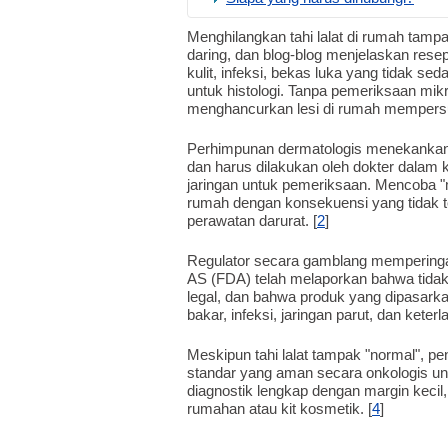
Menghilangkan tahi lalat di rumah tampa
daring, dan blog-blog menjelaskan rese
kulit, infeksi, bekas luka yang tidak s
untuk histologi. Tanpa pemeriksaan mik
menghancurkan lesi di rumah mempersul
Perhimpunan dermatologis menekankan 
dan harus dilakukan oleh dokter dalam
jaringan untuk pemeriksaan. Mencoba "
rumah dengan konsekuensi yang tidak 
perawatan darurat. [
2
]
Regulator secara gamblang mempering
AS (FDA) telah melaporkan bahwa tidak a
legal, dan bahwa produk yang dipasarka
bakar, infeksi, jaringan parut, dan keter
Meskipun tahi lalat tampak "normal", pen
standar yang aman secara onkologis unt
diagnostik lengkap dengan margin kecil
rumahan atau kit kosmetik. [
4
]