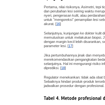
Pertama, nilai risikonya. Asimetri, tepi 
dan perubahan lesi seiring waktu merup
nyeri, pengerasan kulit, atau perdara
untuk "mengoreksi" penampilan lesi s
akurat. [
16
]
Selanjutnya, kunjungan ke dokter kulit
memutuskan untuk melakukan biopsi. Jik
dengan margin kecil lebih disarankan,
parameter lesi. [
17
]
Jika pertumbuhannya jinak dan menyeb
merekomendasikan pengangkatan bedah d
selanjutnya. Hal ini mengurangi risiko 
diprediksi. [
18
]
Regulator menekankan: tidak ada obat be
Sebaiknya hindari produk-produk tersebut
jadwalkan prosedur dengan profesional. 
Tabel 4. Metode profesional 