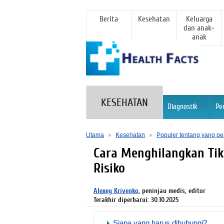
Berita
Kesehatan
Keluarga
dan anak-
anak
KESEHATAN
Diagnostik
Pe
Utama
»
Kesehatan
»
Populer tentang yang pe
Cara Menghilangkan Tik
Risiko
Alexey Krivenko
, peninjau medis, editor
Terakhir diperbarui: 30.10.2025
Siapa yang harus dihubungi?