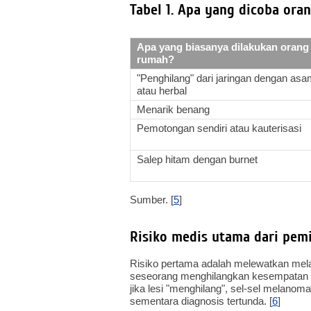
Tabel 1. Apa yang dicoba ora
Apa yang biasanya dilakukan orang 
rumah?
"Penghilang" dari jaringan dengan as
atau herbal
Menarik benang
Pemotongan sendiri atau kauterisasi
Salep hitam dengan burnet
Sumber. [
5
]
Risiko medis utama dari pe
Risiko pertama adalah melewatkan mel
seseorang menghilangkan kesempatan do
jika lesi "menghilang", sel-sel melanom
sementara diagnosis tertunda. [
6
]