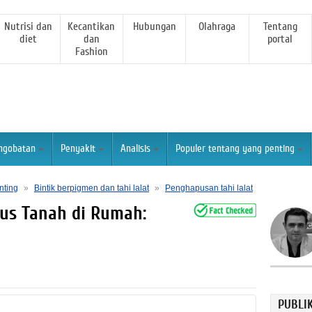
Nutrisi dan
Kecantikan
Hubungan
Olahraga
Tentang
diet
dan
portal
Fashion
ngobatan
Penyakit
Analisis
Populer tentang yang penting
nting
»
Bintik berpigmen dan tahi lalat
»
Penghapusan tahi lalat
us Tanah di Rumah:
PUBLI