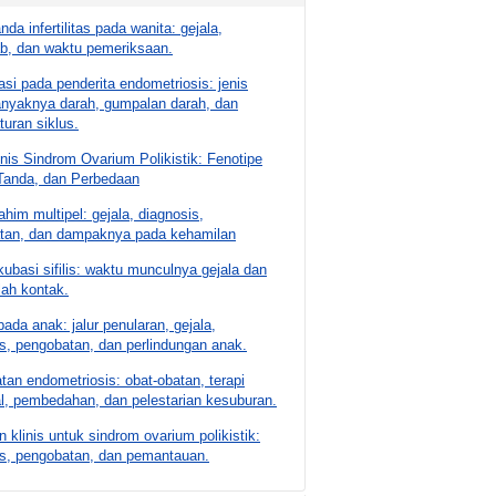
nda infertilitas pada wanita: gejala,
b, dan waktu pemeriksaan.
si pada penderita endometriosis: jenis
banyaknya darah, gumpalan darah, dan
turan siklus.
nis Sindrom Ovarium Polikistik: Fenotipe
Tanda, dan Perbedaan
rahim multipel: gejala, diagnosis,
tan, dan dampaknya pada kehamilan
ubasi sifilis: waktu munculnya gejala dan
lah kontak.
ada anak: jalur penularan, gejala,
s, pengobatan, dan perlindungan anak.
an endometriosis: obat-obatan, terapi
l, pembedahan, dan pelestarian kesuburan.
klinis untuk sindrom ovarium polikistik:
is, pengobatan, dan pemantauan.