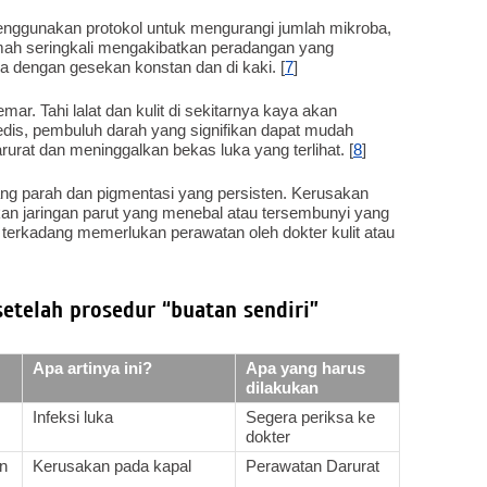
 menggunakan protokol untuk mengurangi jumlah mikroba,
umah seringkali mengakibatkan peradangan yang
ea dengan gesekan konstan dan di kaki. [
7
]
ar. Tahi lalat dan kulit di sekitarnya kaya akan
edis, pembuluh darah yang signifikan dapat mudah
urat dan meninggalkan bekas luka yang terlihat. [
8
]
ang parah dan pigmentasi yang persisten. Kerusakan
kan jaringan parut yang menebal atau tersembunyi yang
n terkadang memerlukan perawatan oleh dokter kulit atau
setelah prosedur “buatan sendiri”
Apa artinya ini?
Apa yang harus
dilakukan
Infeksi luka
Segera periksa ke
dokter
an
Kerusakan pada kapal
Perawatan Darurat