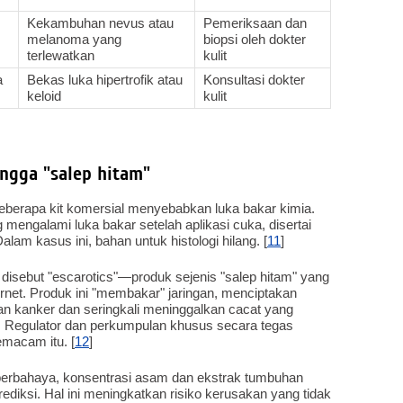
Kekambuhan nevus atau
Pemeriksaan dan
melanoma yang
biopsi oleh dokter
terlewatkan
kulit
a
Bekas luka hipertrofik atau
Konsultasi dokter
keloid
kulit
ingga "salep hitam"
berapa kit komersial menyebabkan luka bakar kimia.
mengalami luka bakar setelah aplikasi cuka, disertai
alam kasus ini, bahan untuk histologi hilang. [
11
]
disebut "escarotics"—produk sejenis "salep hitam" yang
rnet. Produk ini "membakar" jaringan, menciptakan
an kanker dan seringkali meninggalkan cacat yang
 Regulator dan perkumpulan khusus secara tegas
macam itu. [
12
]
berbahaya, konsentrasi asam dan ekstrak tumbuhan
rediksi. Hal ini meningkatkan risiko kerusakan yang tidak