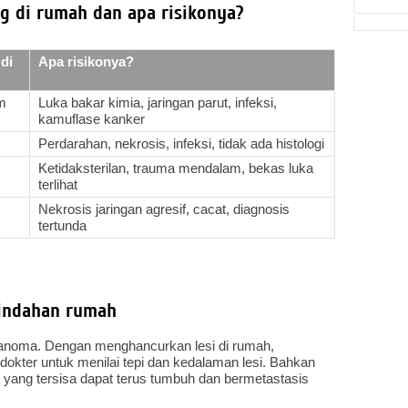
ng di rumah dan apa risikonya?
di
Apa risikonya?
am
Luka bakar kimia, jaringan parut, infeksi,
kamuflase kanker
Perdarahan, nekrosis, infeksi, tidak ada histologi
Ketidaksterilan, trauma mendalam, bekas luka
terlihat
Nekrosis jaringan agresif, cacat, diagnosis
tertunda
mindahan rumah
anoma. Dengan menghancurkan lesi di rumah,
kter untuk menilai tepi dan kedalaman lesi. Bahkan
a yang tersisa dapat terus tumbuh dan bermetastasis