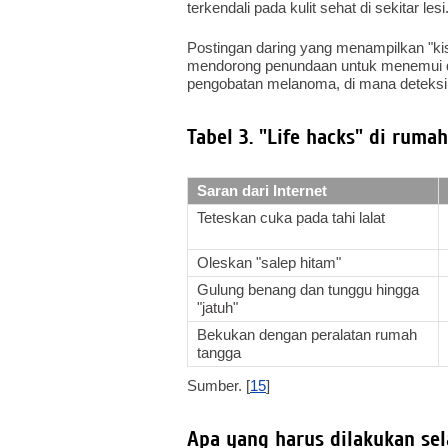
terkendali pada kulit sehat di sekitar lesi.
Postingan daring yang menampilkan "k
mendorong penundaan untuk menemui d
pengobatan melanoma, di mana deteksi d
Tabel 3. "Life hacks" di ruma
Saran dari Internet
Teteskan cuka pada tahi lalat
Oleskan "salep hitam"
Gulung benang dan tunggu hingga
"jatuh"
Bekukan dengan peralatan rumah
tangga
Sumber. [
15
]
Apa yang harus dilakukan se