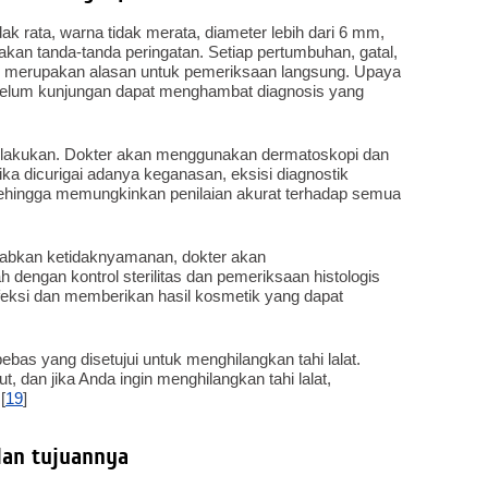
tidak rata, warna tidak merata, diameter lebih dari 6 mm,
akan tanda-tanda peringatan. Setiap pertumbuhan, gatal,
han merupakan alasan untuk pemeriksaan langsung. Upaya
ebelum kunjungan dapat menghambat diagnosis yang
 dilakukan. Dokter akan menggunakan dermatoskopi dan
a dicurigai adanya keganasan, eksisi diagnostik
 sehingga memungkinkan penilaian akurat terhadap semua
abkan ketidaknyamanan, dokter akan
engan kontrol sterilitas dan pemeriksaan histologis
infeksi dan memberikan hasil kosmetik yang dapat
bas yang disetujui untuk menghilangkan tahi lalat.
, dan jika Anda ingin menghilangkan tahi lalat,
[
19
]
dan tujuannya