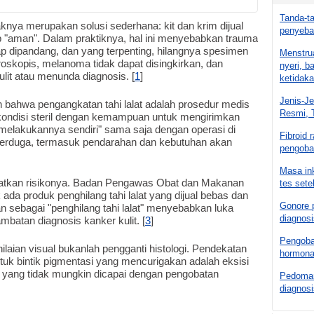
Tanda-ta
knya merupakan solusi sederhana: kit dan krim dijual
penyeba
p "aman". Dalam praktiknya, hal ini menyebabkan trauma
edap dipandang, dan yang terpenting, hilangnya spesimen
Menstrua
roskopis, melanoma tidak dapat disingkirkan, dan
nyeri, 
it atau menunda diagnosis. [
1
]
ketidaka
Jenis-Je
bahwa pengangkatan tahi lalat adalah prosedur medis
Resmi, 
 kondisi steril dengan kemampuan untuk mengirimkan
melakukannya sendiri" sama saja dengan operasi di
Fibroid 
terduga, termasuk pendarahan dan kebutuhan akan
pengoba
Masa ink
atkan risikonya. Badan Pengawas Obat dan Makanan
tes sete
da produk penghilang tahi lalat yang dijual bebas dan
Gonore p
n sebagai "penghilang tahi lalat" menyebabkan luka
diagnosi
lambatan diagnosis kanker kulit. [
3
]
Pengobat
ilaian visual bukanlah pengganti histologi. Pendekatan
hormona
uk bintik pigmentasi yang mencurigakan adalah eksisi
, yang tidak mungkin dicapai dengan pengobatan
Pedoman 
diagnos