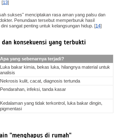
 [
13
]
isah sukses" menciptakan rasa aman yang palsu dan
okter. Penundaan tersebut memperburuk hasil
ini sangat penting untuk kelangsungan hidup. [
14
]
h dan konsekuensi yang terbukti
Apa yang sebenarnya terjadi?
Luka bakar kimia, bekas luka, hilangnya material untuk
analisis
Nekrosis kulit, cacat, diagnosis tertunda
Pendarahan, infeksi, tanda kasar
Kedalaman yang tidak terkontrol, luka bakar dingin,
pigmentasi
lain "menghapus di rumah"