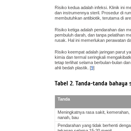
Risiko kedua adalah infeksi. Klinik ini
dan instrumennya steril. Prosedur di r
membutuhkan antibiotik, terutama di ar
Risiko ketiga adalah pendarahan dan mem
pembuluh darah, dan tanpa pelatihan m
rusak. Hal ini memerlukan perawatan dar
Risiko keempat adalah jaringan parut y
kimia dan termal seringkali mengakibat
tetap terlihat selama berbulan-bulan da
ahli bedah plastik. [
9
]
Tabel 2. Tanda-tanda bahaya 
Tanda
Meningkatnya rasa sakit, kemerahan,
nanah, bau
Pendarahan yang tidak berhenti deng
tekanan selama 15-20 menit