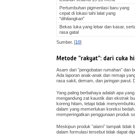
Pertumbuhan pigmentasi baru yang
cepat di lokasi tahi lalat yang
“dihilangkan”
Bekas luka yang lebar dan kasar, sert
rasa gatal
Sumber. [
10
]
Metode "rakyat": dari cuka h
Asam dari "pengobatan rumahan" dan be
Ada laporan anak-anak dan remaja yang 
rasa sakit, demam, dan jaringan parut. D
Yang paling berbahaya adalah apa yang 
mengandung zat kaustik dan ekstrak bu
koreng hitam, tetapi tidak menyembuhk
dalam yang memerlukan koreksi bedah.
memperingatkan penggunaan produk se
Meskipun produk "alami" tampak tidak 
dalam formulasi tersebut tidak dapat dip